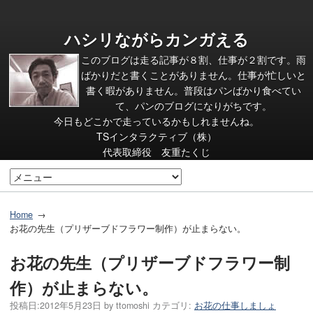
ハシリながらカンガえる
このブログは走る記事が８割、仕事が２割です。雨
ばかりだと書くことがありません。仕事が忙しいと
書く暇がありません。普段はパンばかり食べてい
て、パンのブログになりがちです。
今日もどこかで走っているかもしれませんね。
TSインタラクティブ（株）
代表取締役 友重たくじ
Home
お花の先生（プリザーブドフラワー制作）が止まらない。
お花の先生（プリザーブドフラワー制
作）が止まらない。
投稿日:
2012年5月23日
by
ttomoshi
カテゴリ:
お花の仕事しましょ