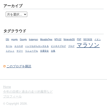
アーカイブ
タグクラウド
DSi
google
Google
Instagram
MovableType
MT4.22
NintendoDS
PSP
SEO対策
イオン
マラソン
モール
エコスポ
ハシリながらカンガえる
ビジネスブログ
ブログ
ミクシィ
ヤフー
リニューアル
交通安全
台風
このブログを購読
Home
今年の目標と過去の走り的履歴など
プロフィール
© Copyright 2026.